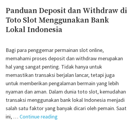
di
Panduan Deposit dan Withdraw di
Hokiraja:
Toto Slot Menggunakan Bank
Fitur
Lokal Indonesia
Penting
yang
Sering
Bagi para penggemar permainan slot online,
Diabaikan"
memahami proses deposit dan withdraw merupakan
hal yang sangat penting. Tidak hanya untuk
memastikan transaksi berjalan lancar, tetapi juga
untuk memberikan pengalaman bermain yang lebih
nyaman dan aman. Dalam dunia toto slot, kemudahan
transaksi menggunakan bank lokal Indonesia menjadi
salah satu faktor yang banyak dicari oleh pemain. Saat
"Panduan
ini, …
Continue reading
Deposit
dan