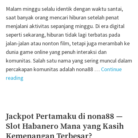
Slot
Malam minggu selalu identik dengan waktu santai,
—
saat banyak orang mencari hiburan setelah penat
Ini
menjalani aktivitas sepanjang minggu. Di era digital
Daftarnya"
seperti sekarang, hiburan tidak lagi terbatas pada
jalan-jalan atau nonton film, tetapi juga merambah ke
dunia game online yang penuh interaksi dan
komunitas. Salah satu nama yang sering muncul dalam
percakapan komunitas adalah nona88 …
Continue
"Catat!
reading
Ini
Cara
Menikmati
Malam
Jackpot Pertamaku di nona88 —
Minggu
Slot Habanero Mana yang Kasih
Seru
Kemenangan Terbesar?
di