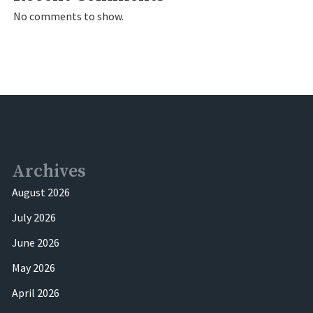
No comments to show.
Archives
August 2026
July 2026
June 2026
May 2026
April 2026