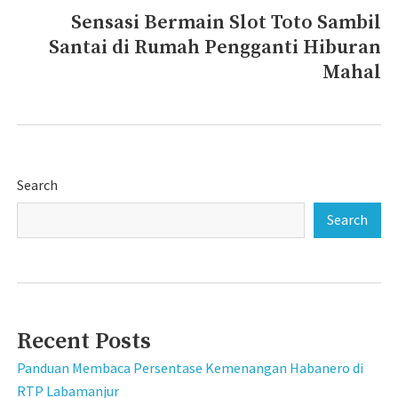
Sensasi Bermain Slot Toto Sambil
Next
Santai di Rumah Pengganti Hiburan
post:
Mahal
Search
Search
Recent Posts
Panduan Membaca Persentase Kemenangan Habanero di
RTP Labamanjur