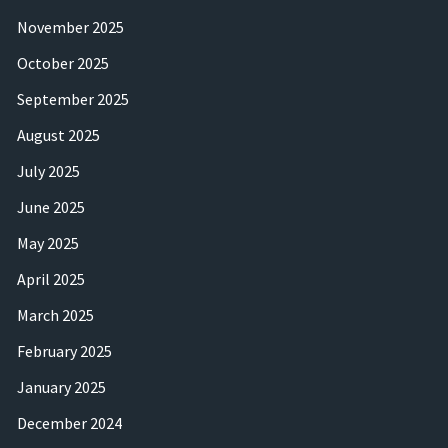
November 2025
October 2025
September 2025
August 2025
July 2025
June 2025
May 2025
April 2025
March 2025
February 2025
January 2025
December 2024