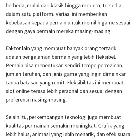
berbeda, mulai dari klasik hingga modern, tersedia
dalam satu platform. Variasi ini memberikan
kebebasan kepada pemain untuk memilih game sesuai
dengan gaya bermain mereka masing-masing.
Faktor lain yang membuat banyak orang tertarik
adalah pengalaman bermain yang lebih fleksibel.
Pemain bisa menentukan sendiri tempo permainan,
jumlah taruhan, dan jenis game yang ingin dimainkan
tanpa batasan yang rumit. Fleksibilitas ini membuat
slot online terasa lebih personal dan sesuai dengan
preferensi masing-masing.
Selain itu, perkembangan teknologi juga membuat
kualitas permainan semakin meningkat. Grafik yang
lebih halus, animasi yang lebih menarik, dan efek suara