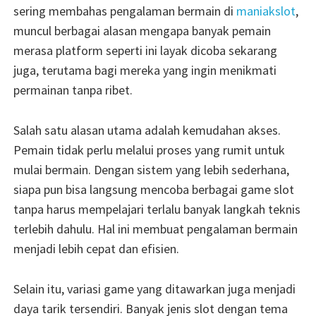
sering membahas pengalaman bermain di
maniakslot
,
muncul berbagai alasan mengapa banyak pemain
merasa platform seperti ini layak dicoba sekarang
juga, terutama bagi mereka yang ingin menikmati
permainan tanpa ribet.
Salah satu alasan utama adalah kemudahan akses.
Pemain tidak perlu melalui proses yang rumit untuk
mulai bermain. Dengan sistem yang lebih sederhana,
siapa pun bisa langsung mencoba berbagai game slot
tanpa harus mempelajari terlalu banyak langkah teknis
terlebih dahulu. Hal ini membuat pengalaman bermain
menjadi lebih cepat dan efisien.
Selain itu, variasi game yang ditawarkan juga menjadi
daya tarik tersendiri. Banyak jenis slot dengan tema