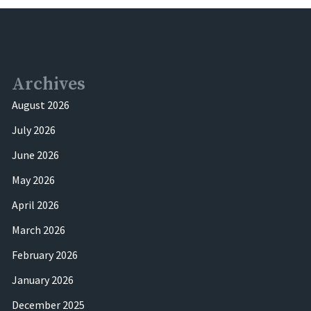
Archives
August 2026
July 2026
June 2026
May 2026
April 2026
March 2026
February 2026
January 2026
December 2025