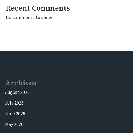
Recent Comments
No comments to show.
Archives
August 2026
July 2026
June 2026
May 2026