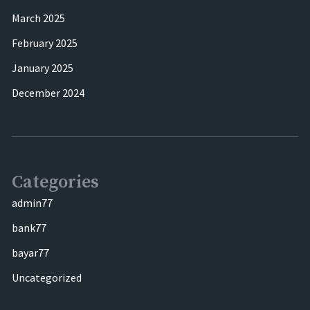
March 2025
February 2025
January 2025
December 2024
Categories
admin77
bank77
bayar77
Uncategorized