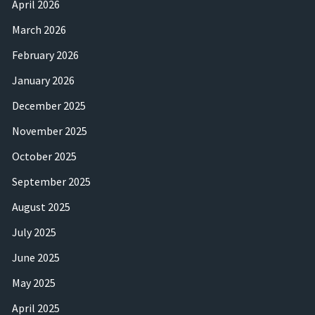
April 2026
March 2026
February 2026
January 2026
December 2025
November 2025
October 2025
September 2025
August 2025
July 2025
June 2025
May 2025
April 2025