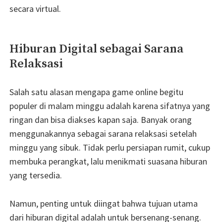
secara virtual.
Hiburan Digital sebagai Sarana
Relaksasi
Salah satu alasan mengapa game online begitu
populer di malam minggu adalah karena sifatnya yang
ringan dan bisa diakses kapan saja. Banyak orang
menggunakannya sebagai sarana relaksasi setelah
minggu yang sibuk. Tidak perlu persiapan rumit, cukup
membuka perangkat, lalu menikmati suasana hiburan
yang tersedia.
Namun, penting untuk diingat bahwa tujuan utama
dari hiburan digital adalah untuk bersenang-senang.