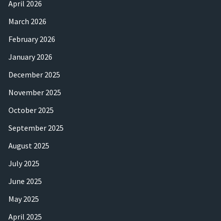
April 2026
March 2026
February 2026
January 2026
December 2025
November 2025
October 2025
September 2025
August 2025
July 2025
June 2025
May 2025
April 2025