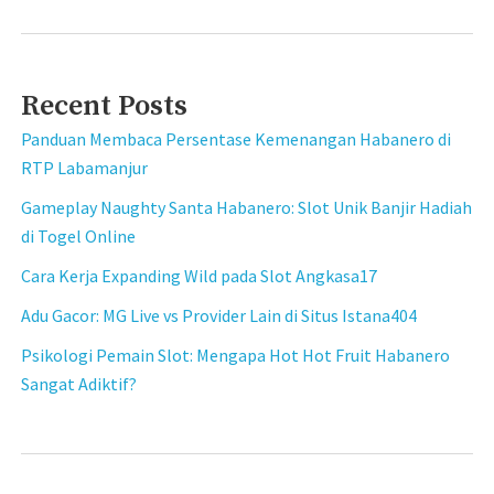
Recent Posts
Panduan Membaca Persentase Kemenangan Habanero di
RTP Labamanjur
Gameplay Naughty Santa Habanero: Slot Unik Banjir Hadiah
di Togel Online
Cara Kerja Expanding Wild pada Slot Angkasa17
Adu Gacor: MG Live vs Provider Lain di Situs Istana404
Psikologi Pemain Slot: Mengapa Hot Hot Fruit Habanero
Sangat Adiktif?