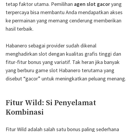
tetap faktor utama. Pemilihan
agen slot gacor
yang
terpercaya bisa membantu Anda mendapatkan akses
ke permainan yang memang cenderung memberikan
hasil terbaik.
Habanero sebagai provider sudah dikenal
menghadirkan slot dengan kualitas grafis tinggi dan
fitur-fitur bonus yang variatif. Tak heran jika banyak
yang berburu game slot Habanero terutama yang
disebut “gacor” untuk meningkatkan peluang menang.
Fitur Wild: Si Penyelamat
Kombinasi
Fitur Wild adalah salah satu bonus paling sederhana