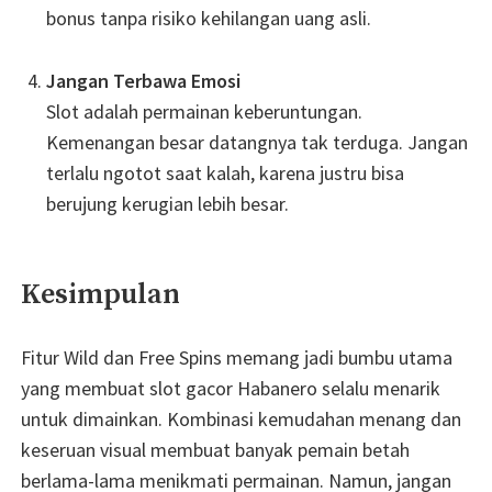
bonus tanpa risiko kehilangan uang asli.
Jangan Terbawa Emosi
Slot adalah permainan keberuntungan.
Kemenangan besar datangnya tak terduga. Jangan
terlalu ngotot saat kalah, karena justru bisa
berujung kerugian lebih besar.
Kesimpulan
Fitur Wild dan Free Spins memang jadi bumbu utama
yang membuat slot gacor Habanero selalu menarik
untuk dimainkan. Kombinasi kemudahan menang dan
keseruan visual membuat banyak pemain betah
berlama-lama menikmati permainan. Namun, jangan