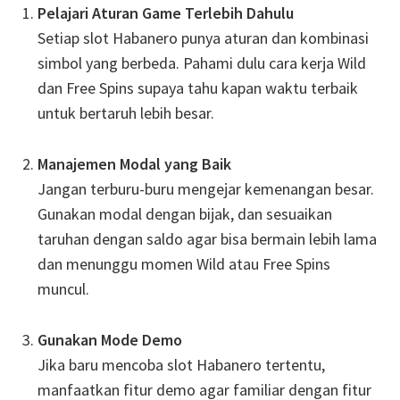
Pelajari Aturan Game Terlebih Dahulu
Setiap slot Habanero punya aturan dan kombinasi
simbol yang berbeda. Pahami dulu cara kerja Wild
dan Free Spins supaya tahu kapan waktu terbaik
untuk bertaruh lebih besar.
Manajemen Modal yang Baik
Jangan terburu-buru mengejar kemenangan besar.
Gunakan modal dengan bijak, dan sesuaikan
taruhan dengan saldo agar bisa bermain lebih lama
dan menunggu momen Wild atau Free Spins
muncul.
Gunakan Mode Demo
Jika baru mencoba slot Habanero tertentu,
manfaatkan fitur demo agar familiar dengan fitur