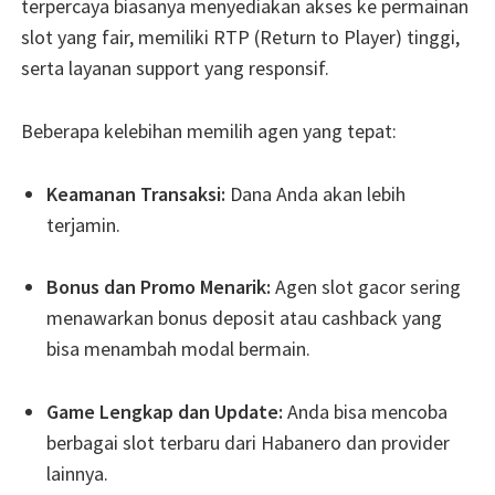
terpercaya biasanya menyediakan akses ke permainan
slot yang fair, memiliki RTP (Return to Player) tinggi,
serta layanan support yang responsif.
Beberapa kelebihan memilih agen yang tepat:
Keamanan Transaksi:
Dana Anda akan lebih
terjamin.
Bonus dan Promo Menarik:
Agen slot gacor sering
menawarkan bonus deposit atau cashback yang
bisa menambah modal bermain.
Game Lengkap dan Update:
Anda bisa mencoba
berbagai slot terbaru dari Habanero dan provider
lainnya.