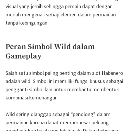
visual yang jernih sehingga pemain dapat dengan
mudah mengenali setiap elemen dalam permainan
tanpa kebingungan.
Peran Simbol Wild dalam
Gameplay
Salah satu simbol paling penting dalam slot Habanero
adalah wild. Simbol ini memiliki fungsi khusus sebagai
pengganti simbol lain untuk membantu membentuk
kombinasi kemenangan.
Wild sering dianggap sebagai “penolong” dalam
permainan karena dapat memperbesar peluang
mendapatkan hasil yang lebih baik. Dalam beberapa