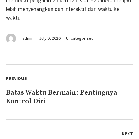
membuat pengalaman bermain slot Habanero menjadi
lebih menyenangkan dan interaktif dari waktu ke
waktu
admin
July 9, 2026
Uncategorized
Post
navigation
PREVIOUS
Batas Waktu Bermain: Pentingnya
Previous
Kontrol Diri
post:
NEXT