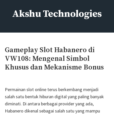
Skip
to
Akshu Technologies
content
Gameplay Slot Habanero di
VW108: Mengenal Simbol
Khusus dan Mekanisme Bonus
Permainan slot online terus berkembang menjadi
salah satu bentuk hiburan digital yang paling banyak
diminati. Di antara berbagai provider yang ada,
Habanero dikenal sebagai salah satu yang mampu