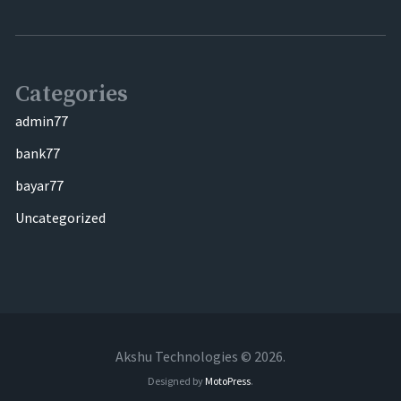
Categories
admin77
bank77
bayar77
Uncategorized
Akshu Technologies © 2026.
Designed by
MotoPress
.