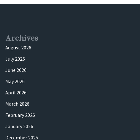
Archives
August 2026
July 2026
June 2026
May 2026
April 2026
March 2026
February 2026
January 2026
December 2025