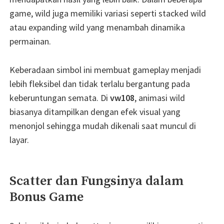
game, wild juga memiliki variasi seperti stacked wild
atau expanding wild yang menambah dinamika
permainan.
Keberadaan simbol ini membuat gameplay menjadi
lebih fleksibel dan tidak terlalu bergantung pada
keberuntungan semata. Di
vw108
, animasi wild
biasanya ditampilkan dengan efek visual yang
menonjol sehingga mudah dikenali saat muncul di
layar.
Scatter dan Fungsinya dalam
Bonus Game