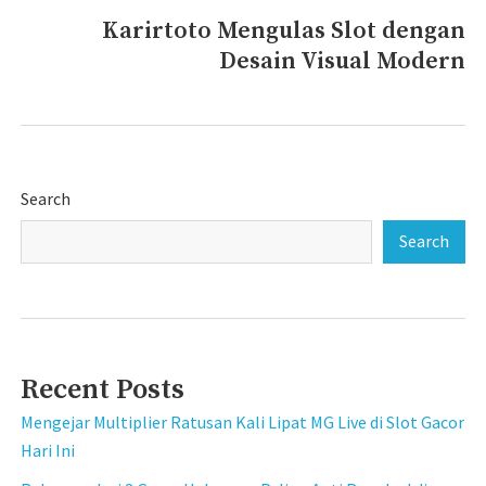
Karirtoto Mengulas Slot dengan
Next
Desain Visual Modern
post:
Search
Search
Recent Posts
Mengejar Multiplier Ratusan Kali Lipat MG Live di Slot Gacor
Hari Ini