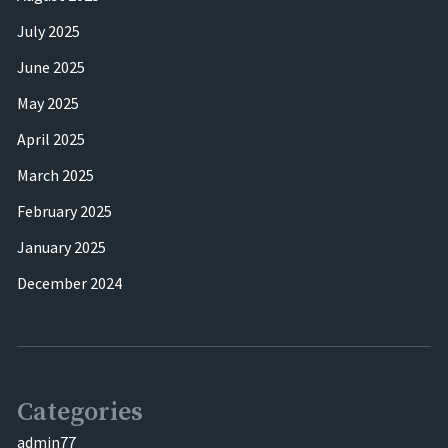
July 2025
June 2025
May 2025
April 2025
March 2025
February 2025
January 2025
December 2024
Categories
admin77