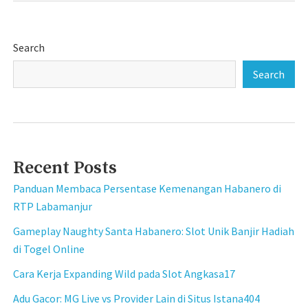
Search
Search
Recent Posts
Panduan Membaca Persentase Kemenangan Habanero di
RTP Labamanjur
Gameplay Naughty Santa Habanero: Slot Unik Banjir Hadiah
di Togel Online
Cara Kerja Expanding Wild pada Slot Angkasa17
Adu Gacor: MG Live vs Provider Lain di Situs Istana404