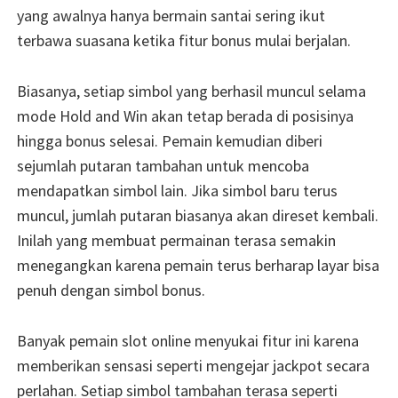
yang awalnya hanya bermain santai sering ikut
terbawa suasana ketika fitur bonus mulai berjalan.
Biasanya, setiap simbol yang berhasil muncul selama
mode Hold and Win akan tetap berada di posisinya
hingga bonus selesai. Pemain kemudian diberi
sejumlah putaran tambahan untuk mencoba
mendapatkan simbol lain. Jika simbol baru terus
muncul, jumlah putaran biasanya akan direset kembali.
Inilah yang membuat permainan terasa semakin
menegangkan karena pemain terus berharap layar bisa
penuh dengan simbol bonus.
Banyak pemain slot online menyukai fitur ini karena
memberikan sensasi seperti mengejar jackpot secara
perlahan. Setiap simbol tambahan terasa seperti