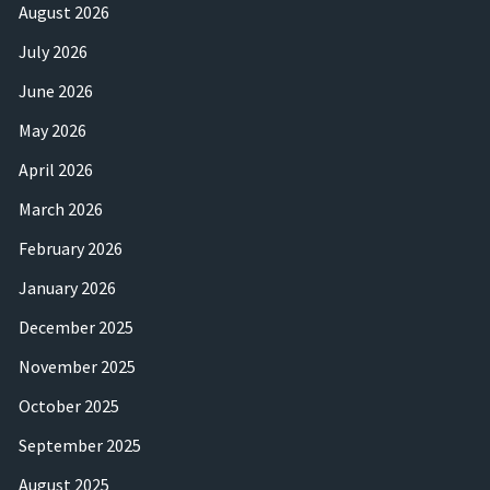
August 2026
July 2026
June 2026
May 2026
April 2026
March 2026
February 2026
January 2026
December 2025
November 2025
October 2025
September 2025
August 2025