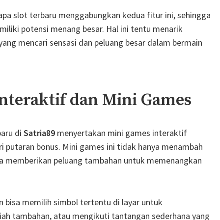
apa slot terbaru menggabungkan kedua fitur ini, sehingga
iliki potensi menang besar. Hal ini tentu menarik
yang mencari sensasi dan peluang besar dalam bermain
 Interaktif dan Mini Games
baru di
Satria89
menyertakan mini games interaktif
ri putaran bonus. Mini games ini tidak hanya menambah
juga memberikan peluang tambahan untuk memenangkan
 bisa memilih simbol tertentu di layar untuk
ah tambahan, atau mengikuti tantangan sederhana yang