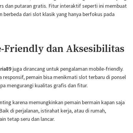
s dan putaran gratis. Fitur interaktif seperti ini membuat
an berbeda dari slot klasik yang hanya berfokus pada
e-Friendly dan Aksesibilitas
ria89
juga dirancang untuk pengalaman mobile-friendly.
responsif, pemain bisa menikmati slot terbaru di ponsel
a mengurangi kualitas grafis dan fitur.
 penting karena memungkinkan pemain bermain kapan saja
aik di perjalanan, istirahat kerja, atau di rumah,
n tetap seru dan lancar.