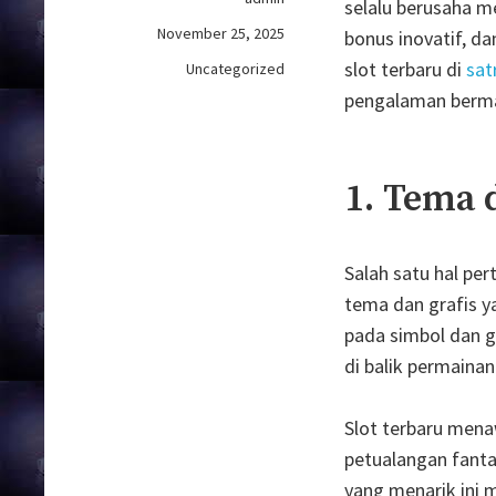
selalu berusaha m
November 25, 2025
bonus inovatif, da
slot terbaru di
sat
Uncategorized
pengalaman berma
1. Tema d
Salah satu hal per
tema dan grafis y
pada simbol dan gu
di balik permainan
Slot terbaru mena
petualangan fantas
yang menarik ini