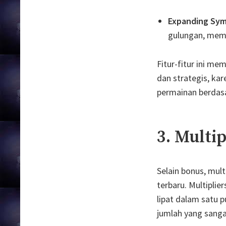
Expanding Sym
gulungan, mem
Fitur-fitur ini m
dan strategis, ka
permainan berdas
3. Multip
Selain bonus, mult
terbaru. Multipl
lipat dalam satu 
jumlah yang sang