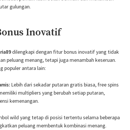
utar gulungan.
Bonus Inovatif
ria89
dilengkapi dengan fitur bonus inovatif yang tidak
an peluang menang, tetapi juga menambah keseruan.
g populer antara lain:
amis:
Lebih dari sekadar putaran gratis biasa, free spins
memiliki multipliers yang berubah setiap putaran,
ensi kemenangan.
bol wild yang tetap di posisi tertentu selama beberapa
ngkatkan peluang membentuk kombinasi menang.