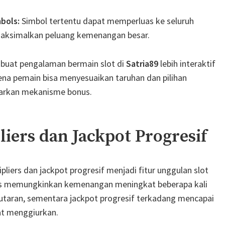
bols:
Simbol tertentu dapat memperluas ke seluruh
aksimalkan peluang kemenangan besar.
embuat pengalaman bermain slot di
Satria89
lebih interaktif
rena pemain bisa menyesuaikan taruhan dan pilihan
arkan mekanisme bonus.
liers dan Jackpot Progresif
ipliers dan jackpot progresif menjadi fitur unggulan slot
iers memungkinkan kemenangan meningkat beberapa kali
putaran, sementara jackpot progresif terkadang mencapai
at menggiurkan.