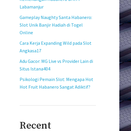
Labamanjur
Gameplay Naughty Santa Habanero:
Slot Unik Banjir Hadiah di Togel
Online
Cara Kerja Expanding Wild pada Slot
Angkasa17
Adu Gacor: MG Live vs Provider Lain di
Situs Istana404
Psikologi Pemain Slot: Mengapa Hot
Hot Fruit Habanero Sangat Adiktif?
Recent