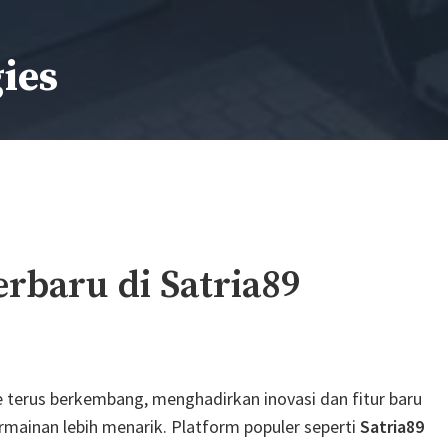
ies
erbaru di Satria89
ne terus berkembang, menghadirkan inovasi dan fitur baru
ainan lebih menarik. Platform populer seperti
Satria89