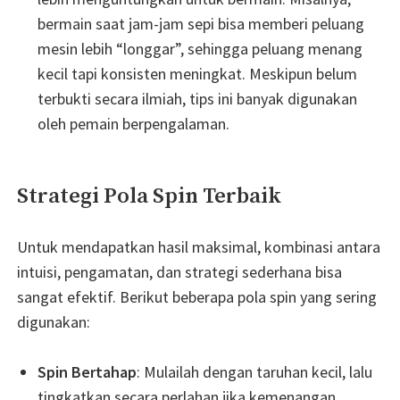
bermain saat jam-jam sepi bisa memberi peluang
mesin lebih “longgar”, sehingga peluang menang
kecil tapi konsisten meningkat. Meskipun belum
terbukti secara ilmiah, tips ini banyak digunakan
oleh pemain berpengalaman.
Strategi Pola Spin Terbaik
Untuk mendapatkan hasil maksimal, kombinasi antara
intuisi, pengamatan, dan strategi sederhana bisa
sangat efektif. Berikut beberapa pola spin yang sering
digunakan:
Spin Bertahap
: Mulailah dengan taruhan kecil, lalu
tingkatkan secara perlahan jika kemenangan