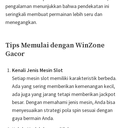
pengalaman menunjukkan bahwa pendekatan ini
seringkali membuat permainan lebih seru dan
menegangkan.
Tips Memulai dengan WinZone
Gacor
Kenali Jenis Mesin Slot
Setiap mesin slot memiliki karakteristik berbeda.
Ada yang sering memberikan kemenangan kecil,
ada juga yang jarang tetapi memberikan jackpot
besar. Dengan memahami jenis mesin, Anda bisa
menyesuaikan strategi pola spin sesuai dengan
gaya bermain Anda.