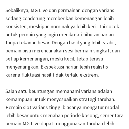
Sebaliknya, MG Live dan permainan dengan varians
sedang cenderung memberikan kemenangan lebih
konsisten, meskipun nominalnya lebih kecil. Ini cocok
untuk pemain yang ingin menikmati hiburan harian
tanpa tekanan besar. Dengan hasil yang lebih stabil,
pemain bisa merencanakan sesi bermain singkat, dan
setiap kemenangan, meski kecil, tetap terasa
menyenangkan. Ekspektasi harian lebih realistis
karena fluktuasi hasil tidak terlalu ekstrem.
Salah satu keuntungan memahami varians adalah
kemampuan untuk menyesuaikan strategi taruhan.
Pemain slot varians tinggi biasanya mengatur modal
lebih besar untuk menahan periode kosong, sementara
pemain MG Live dapat menggunakan taruhan lebih