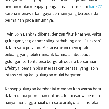
pemain mulai menjajal pengalaman ini melalui
bank77
karena menawarkan gaya bermain yang berbeda dari
permainan pada umumnya.
Twin Spin Bank77 dikenal dengan fitur khasnya, yaitu
gulungan yang dapat saling terhubung atau “sinkron”
dalam satu putaran. Mekanisme ini menciptakan
peluang yang lebih menarik karena simbol pada
gulungan tertentu bisa bergerak secara bersamaan.
Efeknya, pemain bisa merasakan sensasi yang lebih
intens setiap kali gulungan mulai berputar.
Konsep gulungan kembar ini memberikan warna baru
dalam dunia permainan online. Jika biasanya pemain
hanya menunggu hasil dari satu arah, di sini mereka