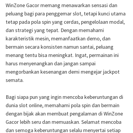
WinZone Gacor memang menawarkan sensasi dan
peluang bagi para penggemar slot, tetapi kunci utama
tetap pada pola spin yang cerdas, pengelolaan modal,
dan strategi yang tepat. Dengan memahami
karakteristik mesin, memanfaatkan demo, dan
bermain secara konsisten namun santai, peluang
menang tentu bisa meningkat. Ingat, permainan ini
harus menyenangkan dan jangan sampai
mengorbankan kesenangan demi mengejar jackpot
semata.
Bagi siapa pun yang ingin mencoba keberuntungan di
dunia slot online, memahami pola spin dan bermain
dengan bijak akan membuat pengalaman di WinZone
Gacor lebih seru dan memuaskan. Selamat mencoba
dan semoga keberuntungan selalu menyertai setiap