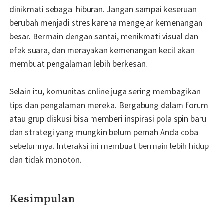
dinikmati sebagai hiburan. Jangan sampai keseruan
berubah menjadi stres karena mengejar kemenangan
besar. Bermain dengan santai, menikmati visual dan
efek suara, dan merayakan kemenangan kecil akan
membuat pengalaman lebih berkesan.
Selain itu, komunitas online juga sering membagikan
tips dan pengalaman mereka. Bergabung dalam forum
atau grup diskusi bisa memberi inspirasi pola spin baru
dan strategi yang mungkin belum pernah Anda coba
sebelumnya. Interaksi ini membuat bermain lebih hidup
dan tidak monoton.
Kesimpulan