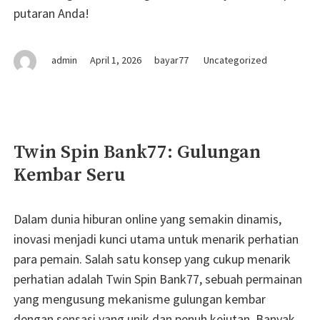
putaran Anda!
admin
April 1, 2026
bayar77
Uncategorized
Twin Spin Bank77: Gulungan
Kembar Seru
Dalam dunia hiburan online yang semakin dinamis,
inovasi menjadi kunci utama untuk menarik perhatian
para pemain. Salah satu konsep yang cukup menarik
perhatian adalah Twin Spin Bank77, sebuah permainan
yang mengusung mekanisme gulungan kembar
dengan sensasi yang unik dan penuh kejutan. Banyak